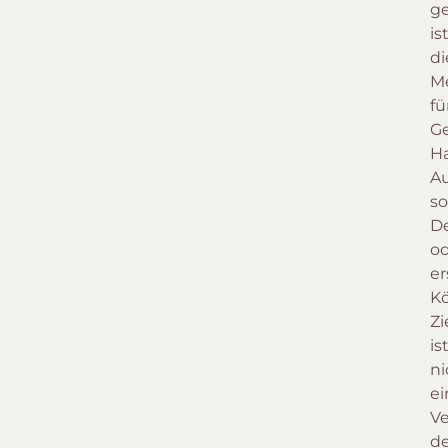
g
is
di
M
fü
Ge
Ha
A
s
De
o
er
Kö
Zi
is
ni
ei
V
d