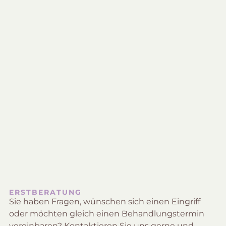
Ü
U
B
ERSTBERATUNG
Sie haben Fragen, wünschen sich einen Eingriff
oder möchten gleich einen Behandlungstermin
vereinbaren? Kontaktieren Sie uns gerne und