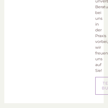
unver
Berat
bei
uns
in
der
Praxis
vorbei
wir
freue
uns
auf
Sie!
T
B