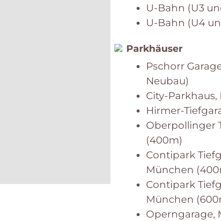
U-Bahn (U3 und
U-Bahn (U4 und
Parkhäuser
Pschorr Garage
Neubau)
City-Parkhaus,
Hirmer-Tiefgara
Oberpollinger 
(400m)
Contipark Tief
München (400
Contipark Tiefg
München (600
Operngarage, 