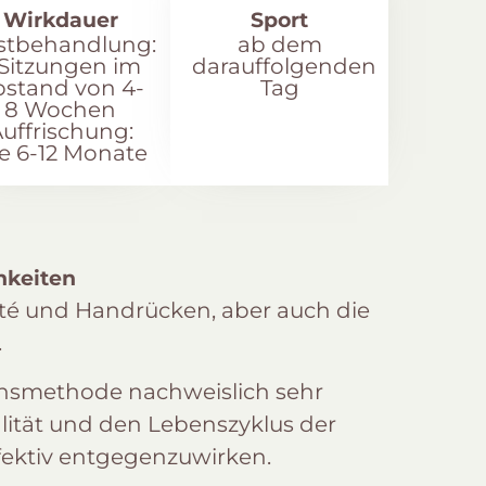
Wirkdauer
Sport
stbehandlung:
ab dem
 Sitzungen im
darauffolgenden
bstand von 4-
Tag
8 Wochen
uffrischung:
le 6-12 Monate
hkeiten
té und Handrücken, aber auch die
.
onsmethode nachweislich sehr
lität und den Lebenszyklus der
fektiv entgegenzuwirken.