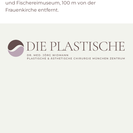
und Fischereimuseum, 100 m von der
Frauenkirche entfernt.
G
&
B
K
R
&
N
I
Ü